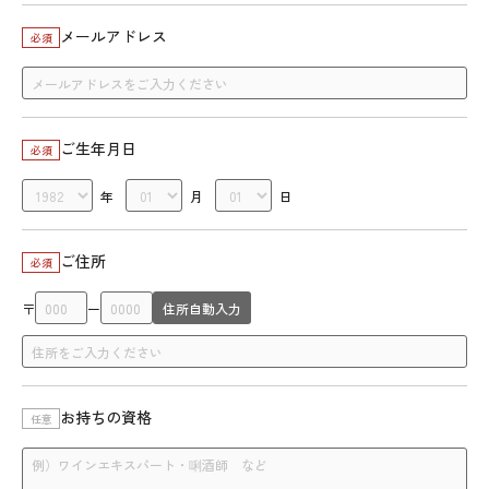
メールアドレス
必須
ご生年月日
必須
年
月
日
ご住所
必須
〒
ー
住所自動入力
お持ちの資格
任意